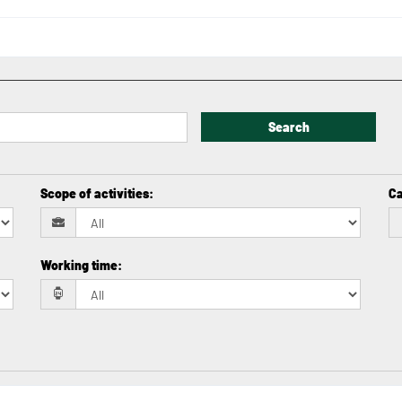
Search
Scope of activities
:
Ca
Working time
: