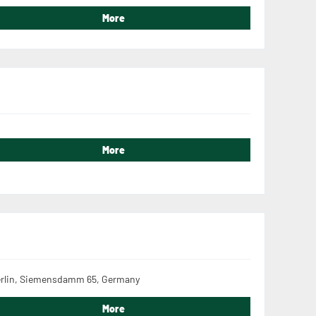
More
More
rlin, Siemensdamm 65, Germany
More