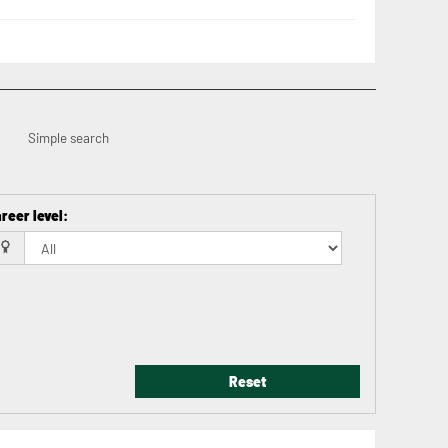
Simple search
reer level
:
Reset