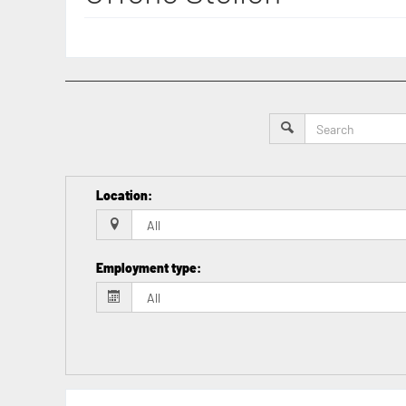
Location
:
Employment type
: