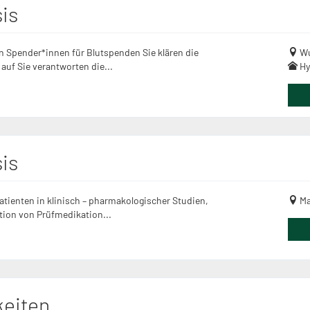
is
n Spender*innen für Blutspenden Sie klären die
Wu
auf Sie verantworten die...
Hy
is
tienten in klinisch – pharmakologischer Studien,
Ma
ion von Prüfmedikation...
keiten