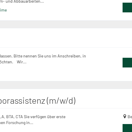
m- und Abbauarbeiten...
time
assen. Bitte nennen Sie uns im Anschreiben, in
öchten. Wir...
orassistenz (m/w/d)
LA, BTA, CTA Sie verfügen über erste
Be
hen Forschung in...